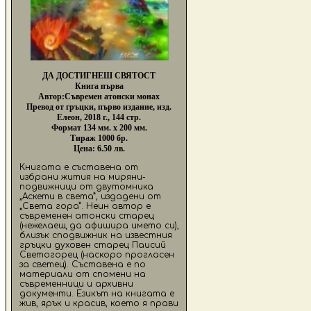
ДА ДОСТИГНЕШ СВЯТОСТ
Книга първа
Автор:Съвремен атонски монах
Превод от гръцки, първо издание, изд.
Елеон, 2018 г., 144 стр.
Формат 134 мм. х 200 мм.
Тираж 1000 бр.
Цена: 6.50 лв.
Книгата е съставена от
избрани жития на миряни-
подвижници от двутомника
„Аскети в света”, издадени от
„Света гора”. Неин автор е
съвременен атонски старец
(нежелаещ да афишира името си),
близък сподвижник на известния
гръцки духовен старец Паисий
Светогорец (наскоро прогласен
за светец). Съставена е по
материали от спомени на
съвременници и архивни
документи. Езикът на книгата е
жив, ярък и красив, което я прави