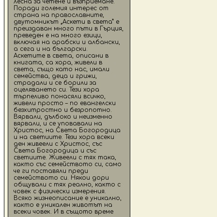
лесна за четене и възприемане.
Поради големия интерес от
страна на православните,
двутомникът „Аскети в света” е
преиздаван много пъти в Гърция,
преведен е на много езици,
включая на арабски и албански,
а сега и на български.
Аскетите в света, описани в
книгата, са хора, живели в
света, също като нас, имали
семейства, деца и грижи,
страдали и се борили за
оцеляването си. Тези хора
търпеливо понасяли всичко,
живели просто – по евангелски
безхитростно и безропотно.
Вярвали, дълбоко и неизменно
вярвали, и се уповавали на
Христос, на Света Богородица
и на светиите. Тези хора всеки
ден живеели с Христос, със
Света Богородица и със
светиите. Живеели с тях така,
както със семейството си, само
че ги поставяли преди
семейството си. Някои дори
общували с тях реално, както с
човек с физически измерения.
Всяко жизнеописание е уникално,
както е уникален животът на
всеки човек. И в същото време