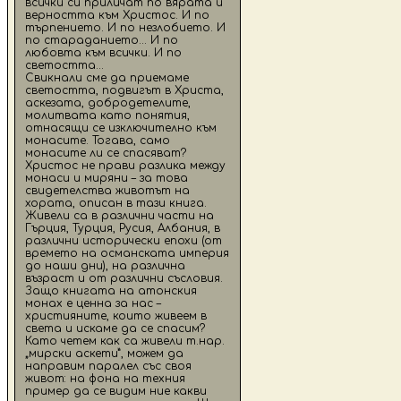
всички си приличат по вярата и
верността към Христос. И по
търпението. И по незлобието. И
по стараданието... И по
любовта към всички. И по
светостта...
Свикнали сме да приемаме
светостта, подвигът в Христа,
аскезата, добродетелите,
молитвата като понятия,
отнасящи се изключително към
монасите. Тогава, само
монасите ли се спасяват?
Христос не прави разлика между
монаси и миряни – за това
свидетелства животът на
хората, описан в тази книга.
Живели са в различни части на
Гърция, Турция, Русия, Албания, в
различни исторически епохи (от
времето на османската империя
до наши дни), на различна
възраст и от различни съсловия.
Защо книгата на атонския
монах е ценна за нас –
християните, които живеем в
света и искаме да се спасим?
Като четем как са живели т.нар.
„мирски аскети”, можем да
направим паралел със своя
живот: на фона на техния
пример да се видим ние какви