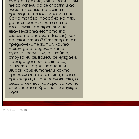
сме, докъде сме, как живеем. Щом
те са успели да се спасят и да
влязат в сонма на светите
праведници, значи можем и ние.
Само трябва, подобно на тях,
да настроим живота си по
евангелски, да трептим на
евангелската честота (по
израза на стареца Паисий). Как
да стане това? Отговорът е в
предложените жития, които
можем да определим като
духовен реализъм, от който,
струва ни се, всички се нуждаем.
Поради достъпността си,
книгата е адресирана към
широк кръг читатели: както
православни християни, така и
прохождащи в православието, а
също и към всички хора, за които
спасението в Христа не е чужда
идея.
© ЕЛЕОН, 2018