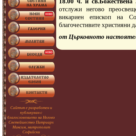
18.00 ч. и св.Божествена
отслужи негово преосвещ
викариен епископ на Со
благочестивите християни да
от Църковното настояте
Сайтът е разработен и
публикуван с
благословението на Негово
Светейшество Патриарх
Максим, митрополит
Софийски