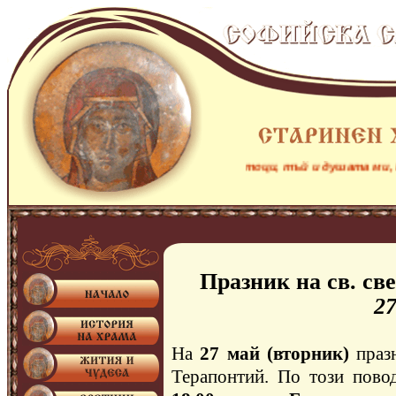
Както кошута жадува за водни потоци, тъй и душата ми, Боже
Празник на св. с
27
На
27 май (вторник)
празн
Терапонтий. По този пово