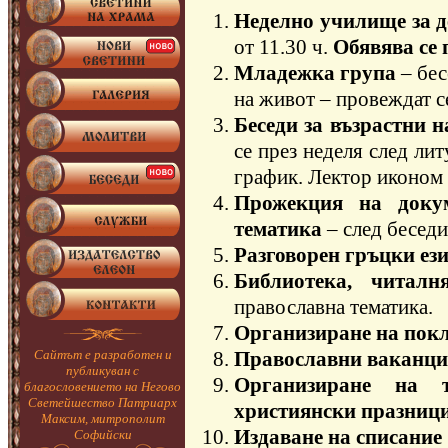
Неделно училище за д
от 11.30 ч.
Обявява се п
Младежка група
– бес
на живот – провеждат се
Беседи за възрастни 
се през неделя след лит
график. Лектор иконом
Прожекция на доку
тематика
– след беседи
Разговорен гръцки ез
Библиотека, читал
православна тематика.
Организиране на пок
Сайтът е разработен и
Православни ваканцио
публикуван с
Организиране на 
благословението на Негово
Светейшество Патриарх
християнски празниц
Максим, митрополит
Издаване на списание
Софийски