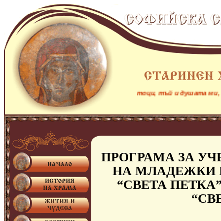
Както кошута жадува за водни потоци, тъй и душата ми, Боже
ПРОГРАМА ЗА УЧЕ
НА МЛАДЕЖКИ 
“СВЕТА ПЕТКА
“СВ